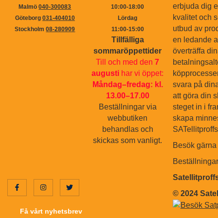
erbjuda dig 
Malmö
040-300083
10:00-18:00
kvalitet och s
Göteborg
031-404010
Lördag
utbud av pro
Stockholm
08-280909
11:00-15:00
Tillfälliga
en ledande ak
sommaröppettider
överträffa di
Till och med den
7
betalningsal
augusti
har vi öppet:
köpprocessen.
Måndag–fredag: kl.
svara på dina
13.00–17.00
att göra din 
Beställningar via
steget in i f
webbutiken
skapa minnes
behandlas och
SATellitproff
skickas som vanligt.
Besök gärna 
Beställninga
Satellitprof
© 2024 Satel
Få vårt nyhetsbrev