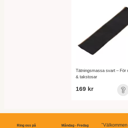
Tätningsmassa svart – För
& takstosar
169 kr
"Välkommen ti
Ring oss på
Måndag - Fredag