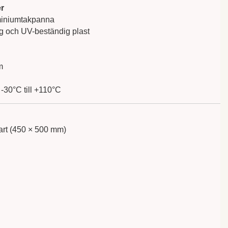
r
miniumtakpanna
 och UV-beständig plast
m
-30°C till +110°C
art (450 × 500 mm)