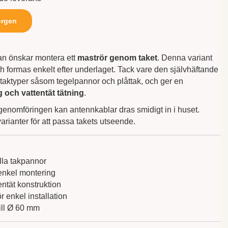
orgen
n önskar montera ett
maströr genom taket
. Denna variant
h formas enkelt efter underlaget. Tack vare den självhäftande
a taktyper såsom tegelpannor och plåttak, och ger en
 och vattentät tätning
.
enomföringen kan antennkablar dras smidigt in i huset.
varianter för att passa takets utseende.
lla takpannor
enkel montering
ntät konstruktion
 enkel installation
ill Ø 60 mm