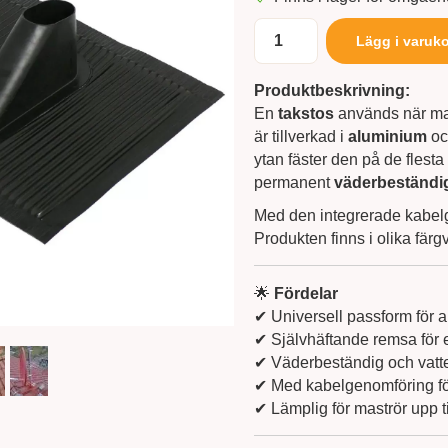
Lägg i varuk
Produktbeskrivning:
En
takstos
används när ma
är tillverkad i
aluminium
oc
ytan fäster den på de flest
permanent
väderbeständig
Med den integrerade kabelg
Produkten finns i olika färg
🌟
Fördelar
✔ Universell passform för a
✔ Självhäftande remsa för 
✔ Väderbeständig och vatte
✔ Med kabelgenomföring för
✔ Lämplig för maströr upp t