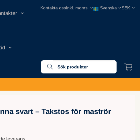
Kontakta oss
ontakter
tid
na svart – Takstos för maströr
nde leverans