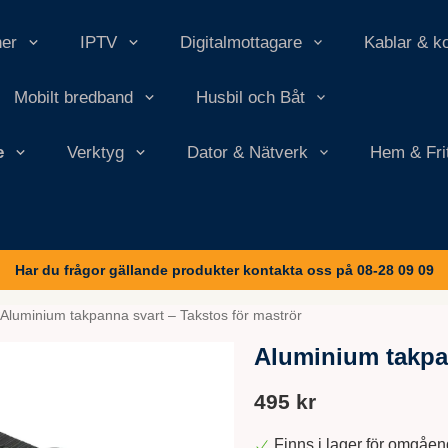
ner
IPTV
Digitalmottagare
Kablar & k
Mobilt bredband
Husbil och Båt
e
Verktyg
Dator & Nätverk
Hem & Fri
Har du frågor gällande produkter kontakta oss på 08-28 09 09
Aluminium takpanna svart – Takstos för maströr
Aluminium takpan
495 kr
Finns i lager för omgåe