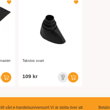
 master
Takstos svart
109 kr
ll vårt e-handelsuniversum! Vi är stolta över att
Betaln