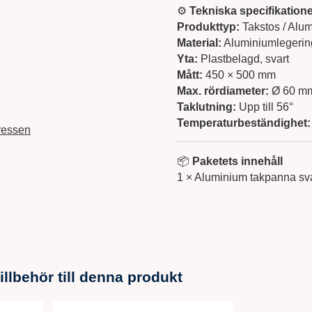
⚙️
Tekniska specifikatione
Produkttyp:
Takstos / Alu
Material:
Aluminiumlegering
Yta:
Plastbelagd, svart
Mått:
450 × 500 mm
Max. rördiameter:
Ø 60 m
Taklutning:
Upp till 56°
Temperaturbeständighet:
ressen
📦
Paketets innehåll
1 × Aluminium takpanna sv
lbehör till denna produkt