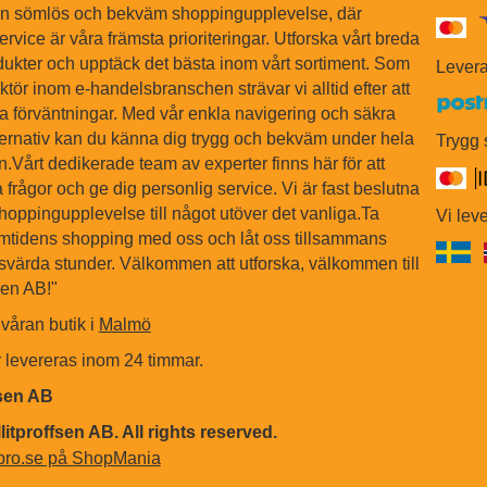
en sömlös och bekväm shoppingupplevelse, där
ervice är våra främsta prioriteringar. Utforska vårt breda
dukter och upptäck det bästa inom vårt sortiment. Som
Levera
tör inom e-handelsbranschen strävar vi alltid efter att
na förväntningar. Med vår enkla navigering och säkra
ternativ kan du känna dig trygg och bekväm under hela
Trygg
Vårt dedikerade team av experter finns här för att
 frågor och ge dig personlig service. Vi är fast beslutna
shoppingupplevelse till något utöver det vanliga.Ta
Vi leve
ramtidens shopping med oss och låt oss tillsammans
värda stunder. Välkommen att utforska, välkommen till
sen AB!"
våran butik i
Malmö
r levereras inom 24 timmar.
fsen AB
litproffsen AB. All rights reserved.