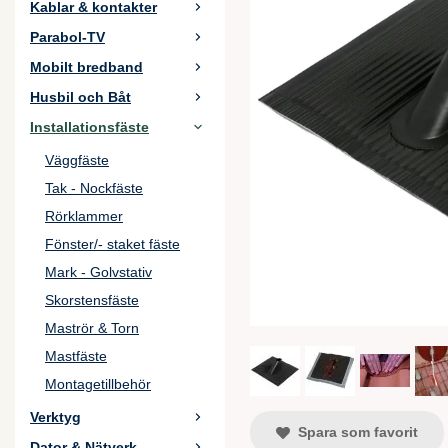
Kablar & kontakter
Parabol-TV
Mobilt bredband
Husbil och Båt
Installationsfäste
Väggfäste
Tak - Nockfäste
Rörklammer
Fönster/- staket fäste
Mark - Golvstativ
Skorstensfäste
Maströr & Torn
Mastfäste
Montagetillbehör
Verktyg
Spara som favorit
Dator & Nätverk