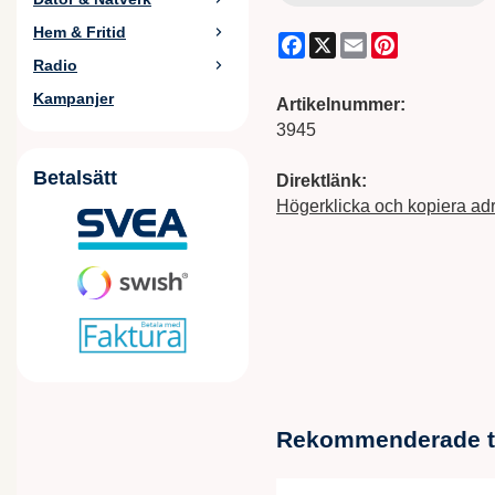
Hem & Fritid
Facebook
X
Email
Pinterest
Radio
Kampanjer
Artikelnummer:
3945
Betalsätt
Direktlänk:
Högerklicka och kopiera ad
Rekommenderade til