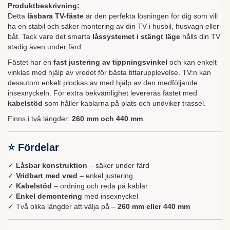
Produktbeskrivning:
Detta
låsbara TV-fäste
är den perfekta lösningen för dig som vill
ha en stabil och säker montering av din TV i husbil, husvagn eller
båt. Tack vare det smarta
låssystemet i stängt läge
hålls din TV
stadig även under färd.
Fästet har en
fast justering av tippningsvinkel
och kan enkelt
vinklas med hjälp av vredet för bästa tittarupplevelse. TV:n kan
dessutom enkelt plockas av med hjälp av den medföljande
insexnyckeln. För extra bekvämlighet levereras fästet med
kabelstöd
som håller kablarna på plats och undviker trassel.
Finns i två längder:
260 mm och 440 mm
.
⭐ Fördelar
✓
Låsbar konstruktion
– säker under färd
✓
Vridbart med vred
– enkel justering
✓
Kabelstöd
– ordning och reda på kablar
✓
Enkel demontering
med insexnyckel
✓ Två olika längder att välja på –
260 mm eller 440 mm