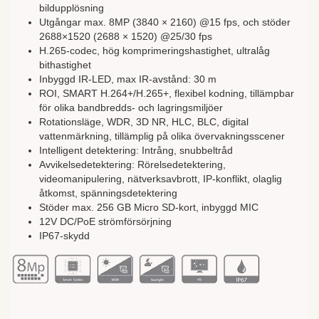
bildupplösning
Utgångar max. 8MP (3840 × 2160) @15 fps, och stöder
2688×1520 (2688 × 1520) @25/30 fps
H.265-codec, hög komprimeringshastighet, ultralåg
bithastighet
Inbyggd IR-LED, max IR-avstånd: 30 m
ROI, SMART H.264+/H.265+, flexibel kodning, tillämpbar
för olika bandbredds- och lagringsmiljöer
Rotationsläge, WDR, 3D NR, HLC, BLC, digital
vattenmärkning, tillämplig på olika övervakningsscener
Intelligent detektering: Intrång, snubbeltråd
Avvikelsedetektering: Rörelsedetektering,
videomanipulering, nätverksavbrott, IP-konflikt, olaglig
åtkomst, spänningsdetektering
Stöder max. 256 GB Micro SD-kort, inbyggd MIC
12V DC/PoE strömförsörjning
IP67-skydd