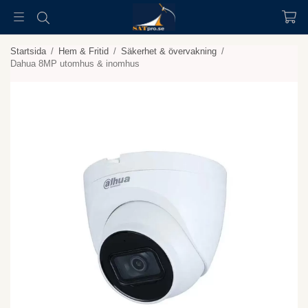
Startsida
/
Hem & Fritid
/
Säkerhet & övervakning
/
Dahua 8MP utomhus & inomhus