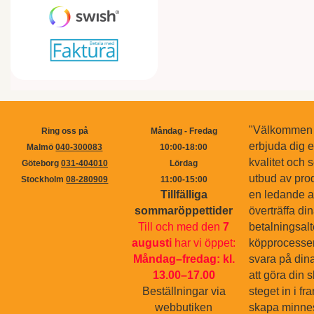
"Välkommen ti
Ring oss på
Måndag - Fredag
erbjuda dig 
Malmö
040-300083
10:00-18:00
kvalitet och s
Göteborg
031-404010
Lördag
utbud av pro
Stockholm
08-280909
11:00-15:00
Tillfälliga
en ledande ak
sommaröppettider
överträffa di
Till och med den
7
betalningsal
augusti
har vi öppet:
köpprocessen.
Måndag–fredag: kl.
svara på dina
13.00–17.00
att göra din 
Beställningar via
steget in i f
webbutiken
skapa minnes