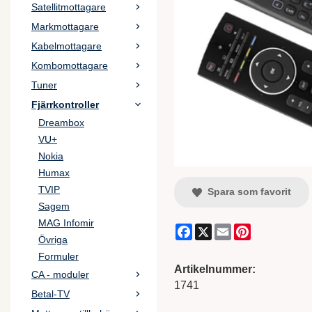
Satellitmottagare
Markmottagare
Kabelmottagare
Kombomottagare
Tuner
Fjärrkontroller
Dreambox
VU+
Nokia
Humax
TVIP
Spara som favorit
Sagem
MAG Infomir
Facebook
X
Email
Pinterest
Övriga
Formuler
Artikelnummer:
CA - moduler
1741
Betal-TV