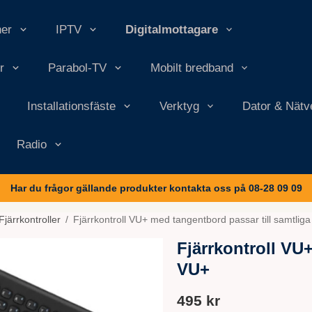
ner
IPTV
Digitalmottagare
r
Parabol-TV
Mobilt bredband
Installationsfäste
Verktyg
Dator & Nätv
Radio
Har du frågor gällande produkter kontakta oss på 08-28 09 09
Fjärrkontroller
/
Fjärrkontroll VU+ med tangentbord passar till samtlig
Fjärrkontroll VU
VU+
495 kr