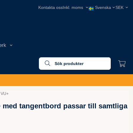
Kontakta oss
erk
a VU+
+ med tangentbord passar till samtliga