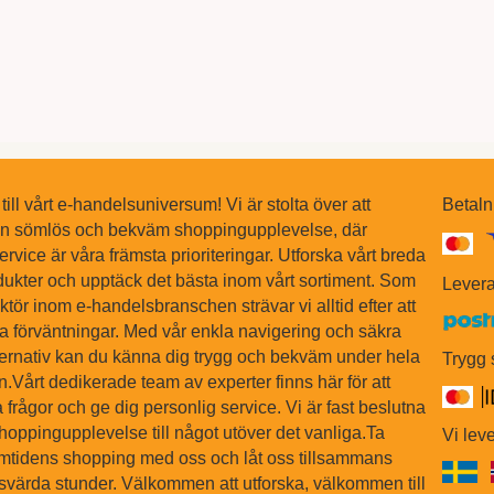
ll vårt e-handelsuniversum! Vi är stolta över att
Betaln
en sömlös och bekväm shoppingupplevelse, där
ervice är våra främsta prioriteringar. Utforska vårt breda
dukter och upptäck det bästa inom vårt sortiment. Som
Levera
tör inom e-handelsbranschen strävar vi alltid efter att
na förväntningar. Med vår enkla navigering och säkra
ternativ kan du känna dig trygg och bekväm under hela
Trygg
Vårt dedikerade team av experter finns här för att
 frågor och ge dig personlig service. Vi är fast beslutna
shoppingupplevelse till något utöver det vanliga.Ta
Vi leve
ramtidens shopping med oss och låt oss tillsammans
värda stunder. Välkommen att utforska, välkommen till