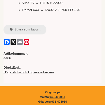
Vivid TV → 12515 H 22000
Dorcel XXX → 12402 V 29700 FEC 5/6
Spara som favorit
Facebook
X
Email
Pinterest
Artikelnummer:
4466
Direktlänk:
Högerklicka och kopiera adressen
Ring oss på
Malmö
040-300083
Göteborg
031-404010