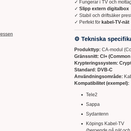
✓ Fungerar i TV och mott
✓
Slipp extern digitalbox
✓ Stabil och driftsäker pre
✓ Perfekt för
kabel-TV-nät
ressen
⚙
Tekniska specifik
Produkttyp:
CA-modul (Con
Gränssnitt:
CI+ (Common I
Krypteringssystem:
Cryp
Standard:
DVB-C
Användningsområde:
Kab
Kompatibilitet (exempel):
Tele2
Sappa
Sydantenn
Köpings Kabel-TV
(beroende på nät oc