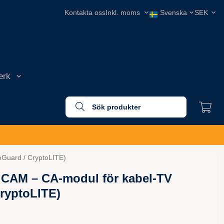
Kontakta oss
erk
oGuard / CryptoLITE)
 CAM – CA-modul för kabel-TV
ryptoLITE)