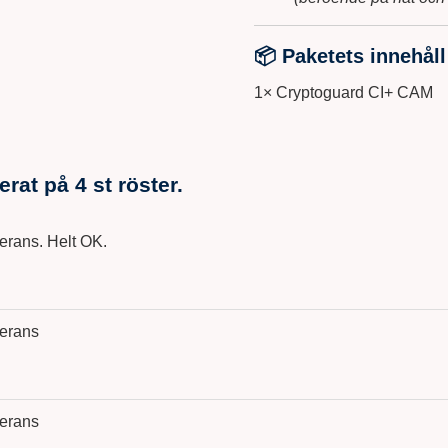
📦
Paketets innehåll
1× Cryptoguard CI+ CAM
serat på
4
st röster.
erans. Helt OK.
erans
erans