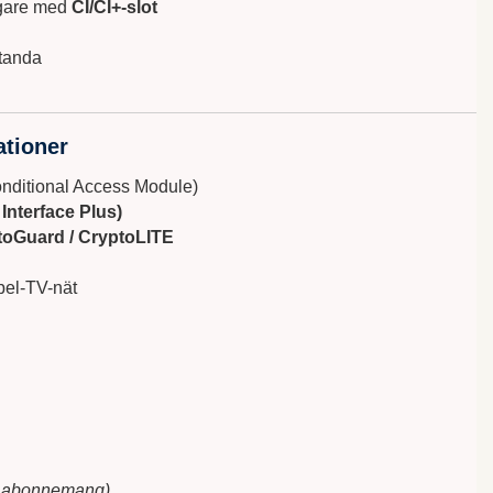
agare med
CI/CI+-slot
standa
ationer
ditional Access Module)
nterface Plus)
toGuard / CryptoLITE
el-TV-nät
h abonnemang)