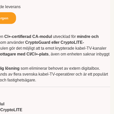
nde leverans
orgen
en
CI+-certifierad CA-modul
utvecklad för
mindre och
om använder
CryptoGuard eller CryptoLITE-
ulen gör det möjligt att ta emot krypterade kabel-TV-kanaler
mottagare med CI/CI+-plats
, även om enheten saknar inbyggt
lig lösning
som eliminerar behovet av extern digitalbox.
s av flera svenska kabel-TV-operatörer och är ett populärt
 och fastighetsägare.
ul
 CryptoLITE