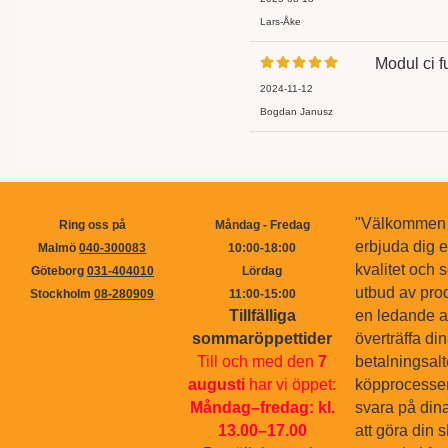
Lars-Åke
Modul ci f
2024-11-12
Bogdan Janusz
"Välkommen ti
Ring oss på
Måndag - Fredag
erbjuda dig 
Malmö
040-300083
10:00-18:00
kvalitet och s
Göteborg
031-404010
Lördag
utbud av pro
Stockholm
08-280909
11:00-15:00
Tillfälliga
en ledande ak
sommaröppettider
överträffa di
Till och med den
7
betalningsal
augusti
har vi öppet:
köpprocessen.
Måndag–fredag: kl.
svara på dina
13.00–17.00
att göra din 