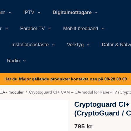
ner
IPTV
Digitalmottagare
r
Parabol-TV
Mobilt bredband
Installationsfäste
Verktyg
Dator & Nätv
Radio
Har du frågor gällande produkter kontakta oss på 08-28 09 09
CA - moduler
/
Cryptoguard CI+ CAM – CA-modul för kabel-TV (Crypt
Cryptoguard CI+
(CryptoGuard / C
795 kr