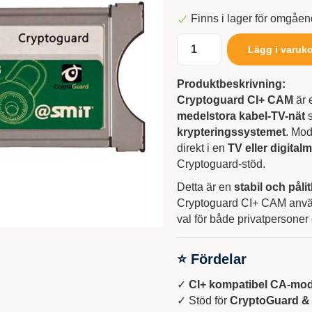
Finns i lager för omgåe
Lägg i varuk
Produktbeskrivning:
Cryptoguard CI+ CAM
är 
medelstora kabel-TV-nät
s
krypteringssystemet
. Mod
direkt i en
TV eller digital
Cryptoguard-stöd.
Detta är en
stabil och pålit
Cryptoguard CI+ CAM använd
val för både privatpersoner
⭐
Fördelar
✓
CI+ kompatibel CA-mod
✓ Stöd för
CryptoGuard &