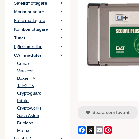
Satellitmottagare
Markmottagare
Kabelmottagare
Kombomottagare
Tuner
Fjärrkontroller
CA - moduler
Conax
Viaccess
Boxer TV
Tele2 TV
Cryptoguard
Irdeto
Cryptoworks
Spara som favorit
Seca Aston
Duolabs
Facebook
X
Email
Pinterest
Matrix
Betal-TV