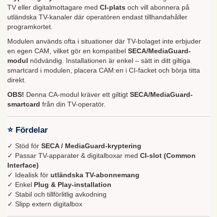
TV eller digitalmottagare med
CI-plats
och vill abonnera på
utländska TV-kanaler där operatören endast tillhandahåller
programkortet.
Modulen används ofta i situationer där TV-bolaget inte erbjuder
en egen CAM, vilket gör en kompatibel
SECA/MediaGuard-
modul
nödvändig. Installationen är enkel – sätt in ditt giltiga
smartcard i modulen, placera CAM:en i CI-facket och börja titta
direkt.
OBS!
Denna CA-modul kräver ett giltigt
SECA/MediaGuard-
smartcard
från din TV-operatör.
⭐ Fördelar
✓ Stöd för
SECA / MediaGuard-kryptering
✓ Passar TV-apparater & digitalboxar med
CI-slot (Common
Interface)
✓ Idealisk för
utländska TV-abonnemang
✓ Enkel
Plug & Play-installation
✓ Stabil och tillförlitlig avkodning
✓ Slipp extern digitalbox