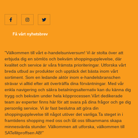
Få vårt nyhetsbrev
"Välkommen till vårt e-handelsuniversum! Vi är stolta över att
erbjuda dig en sömlös och bekväm shoppingupplevelse, där
kvalitet och service är våra främsta prioriteringar. Utforska vårt
breda utbud av produkter och upptäck det bästa inom vårt
sortiment. Som en ledande aktör inom e-handelsbranschen
strävar vi alltid efter att överträffa dina förväntningar. Med vår
enkla navigering och säkra betalningsalternativ kan du känna dig
trygg och bekväm under hela köpprocessen.Vårt dedikerade
team av experter finns här för att svara på dina frågor och ge dig
personlig service. Vi är fast beslutna att göra din
shoppingupplevelse till något utöver det vanliga.Ta steget in i
framtidens shopping med oss och låt oss tillsammans skapa
minnesvärda stunder. Välkommen att utforska, välkommen till
SATellitproffsen AB!"