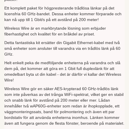
Ett komplett paket för högpresterande trådlösa länkar på det
licensfria 60 GHz-bandet. Dessa enheter kommer förparade och
kan nå upp till 1 Gbit/s på ett avstånd på 200 meter!
Wireless Wire är en markbrytande lösning som erbjuder
fiberhastighet och kvalitet för en bråkdel av priset.
Detta fantastiska kit ersätter din Gigabit Ethernet-kabel med två
små enheter som ansluter till varandra via en trådlös länk på 60
GHz.
Helt enkelt peka de medföljande enheterna på varandra och slå
dem på, det kommer att göra en 1 Gbit full duplexlänk för att
omedelbart byta ut din kabel - det är därför vi kallar det Wireless
Wire!
Wireless Wire gör en säker AES-krypterad 60 GHz-trådlös länk
som inte påverkas av det trånga WiFi-spektrat, vilket ger en stabil
och snabb länk för avstånd på 200 meter eller mer. Lådan
innehåller två wAP60G-enheter som redan är ihopkopplade, ett
väggmonteringssats, band för polmontering och även ett par
bordstativ för att använda enheterna inomhus. Länken kommer
även att fungera genom de flesta fönster, beroende på materialet.