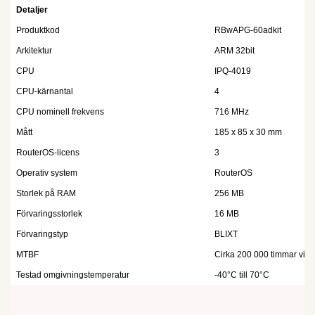
Detaljer
Produktkod
RBwAPG-60adkit
Arkitektur
ARM 32bit
CPU
IPQ-4019
CPU-kärnantal
4
CPU nominell frekvens
716 MHz
Mått
185 x 85 x 30 mm
RouterOS-licens
3
Operativ system
RouterOS
Storlek på RAM
256 MB
Förvaringsstorlek
16 MB
Förvaringstyp
BLIXT
MTBF
Cirka 200 000 timmar vid
Testad omgivningstemperatur
-40°C till 70°C