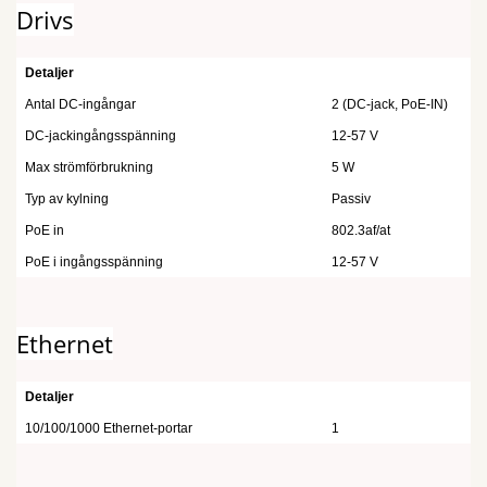
Drivs
Detaljer
Antal DC-ingångar
2 (DC-jack, PoE-IN)
DC-jackingångsspänning
12-57 V
Max strömförbrukning
5 W
Typ av kylning
Passiv
PoE in
802.3af/at
PoE i ingångsspänning
12-57 V
Ethernet
Detaljer
10/100/1000 Ethernet-portar
1