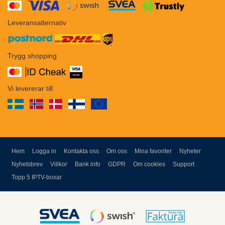
​​
Leveransalternativ
Trygg shopping
Vi levererar till
Hem
Logga in
Kontakta oss
Om oss
Mina favoriter
Nyheter
Nyhetsbrev
Villkor
Bank info
GDPR
Om cookies
Support
Topp 5 IPTV-boxar