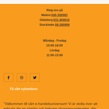
Ring oss på
Malmö
040-300083
Göteborg
031-404010
Stockholm
08-280909
Måndag - Fredag
10:00-18:00
Lördag
11:00-15:00
Få vårt nyhetsbrev
"Välkommen till vårt e-handelsuniversum! Vi är stolta över att
erbjuda dig en sömlös och bekväm shoppingupplevelse, där