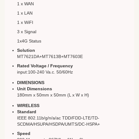
1 x WAN
1 x LAN
1 x WiFI
3 x Signal
1x4G Status
Solution
MT7621DA+MT7613B+MT7603E
Rated Voltage / Frequency
input:100-240 Va.c. 50/60Hz
DIMENSIONS
Unit Dimensions
180mm x 50mm x 50mm (L x W x H)
WIRELESS
Standard
IEEE 802.11b/g/n/a/ac TDD/FDD-LTE/TD-
SCDMA/HSUPA/HSDPA/UMTS/DC-HSPA+
Speed