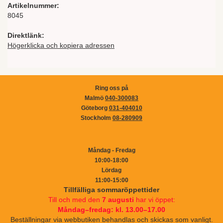
Artikelnummer:
8045
Direktlänk:
Högerklicka och kopiera adressen
Ring oss på
Malmö
040-300083
Göteborg
031-404010
Stockholm
08-280909
Måndag - Fredag
10:00-18:00
Lördag
11:00-15:00
Tillfälliga sommaröppettider
Till och med den
7 augusti
har vi öppet:
Måndag–fredag: kl. 13.00–17.00
Beställningar via webbutiken behandlas och skickas som vanligt.