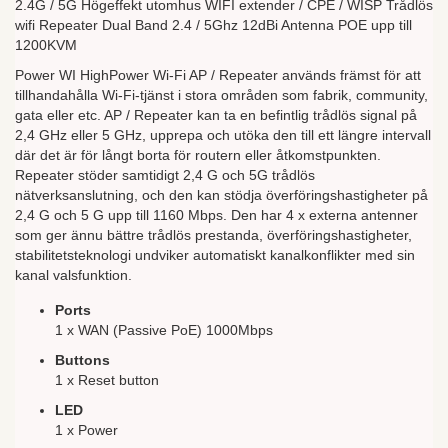
2.4G / 5G Högeffekt utomhus WIFI extender / CPE / WISP Trådlös
wifi Repeater Dual Band 2.4 / 5Ghz 12dBi Antenna POE upp till
1200KVM
Power WI HighPower Wi-Fi AP / Repeater används främst för att
tillhandahålla Wi-Fi-tjänst i stora områden som fabrik, community,
gata eller etc. AP / Repeater kan ta en befintlig trådlös signal på
2,4 GHz eller 5 GHz, upprepa och utöka den till ett längre intervall
där det är för långt borta för routern eller åtkomstpunkten.
Repeater stöder samtidigt 2,4 G och 5G trådlös
nätverksanslutning, och den kan stödja överföringshastigheter på
2,4 G och 5 G upp till 1160 Mbps. Den har 4 x externa antenner
som ger ännu bättre trådlös prestanda, överföringshastigheter,
stabilitetsteknologi undviker automatiskt kanalkonflikter med sin
kanal valsfunktion.
Ports
1 x WAN (Passive PoE) 1000Mbps
Buttons
1 x Reset button
LED
1 x Power