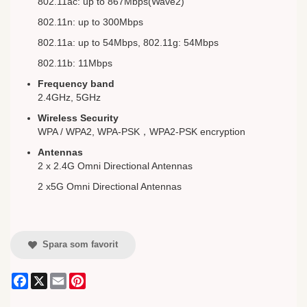
802.11ac: up to 867Mbps(Wave2)
802.11n: up to 300Mbps
802.11a: up to 54Mbps, 802.11g: 54Mbps
802.11b: 11Mbps
Frequency band
2.4GHz, 5GHz
Wireless Security
WPA / WPA2, WPA-PSK，WPA2-PSK encryption
Antennas
2 x 2.4G Omni Directional Antennas
2 x5G Omni Directional Antennas
Spara som favorit
Facebook
X
Email
Pinterest