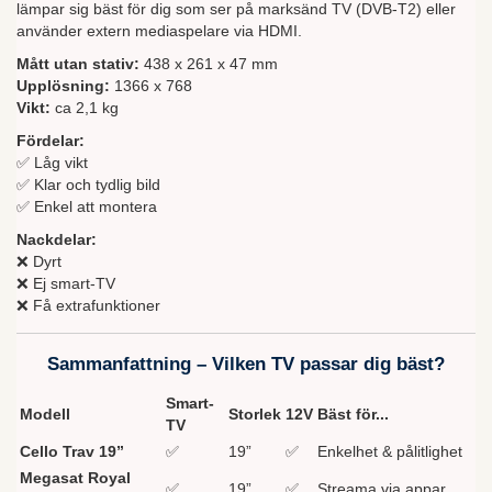
lämpar sig bäst för dig som ser på marksänd TV (DVB-T2) eller
använder extern mediaspelare via HDMI.
Mått utan stativ:
438 x 261 x 47 mm
Upplösning:
1366 x 768
Vikt:
ca 2,1 kg
Fördelar:
✅ Låg vikt
✅ Klar och tydlig bild
✅ Enkel att montera
Nackdelar:
❌ Dyrt
❌ Ej smart-TV
❌ Få extrafunktioner
Sammanfattning – Vilken TV passar dig bäst?
Smart-
Modell
Storlek
12V
Bäst för...
TV
Cello Trav 19”
✅
19”
✅
Enkelhet & pålitlighet
Megasat Royal
✅
19”
✅
Streama via appar