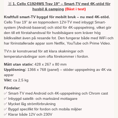
🥇
1. Cello C1924WS Trav 19” – Smart-TV med 4K-stöd för
husbil & camping
(Bäst i test)
Kraftfull smart-TV byggd för mobilt bruk – nu med 4K-stöd.
Cello Trav 19” är en toppmodern 12V-TV med inbyggt Smart-
system (Android-baserat) och stöd för 4K-uppspelning, vilket gör
den till ett förstahandsval för husbilsägare som kräver hög
bildkvalitet även på resande fot. Den fungerar både med WiFi och
har förinstallerade appar som Netflix, YouTube och Prime Video.
TV:n är konstruerad för att klara skakningar och
temperaturväxlingar som ofta förekommer i fordon.
Mått utan stativ:
428 x 267 x 80 mm
Upplösning:
1366 x 768 (panel) – stöder uppspelning av 4K via
appar
Vikt:
ca 2,5 kg
Fördelar:
✅ Smart-TV med Android och 4K-uppspelning och Chrom cast
✅ Inbyggd satellit- och marksänd mottagare
✅ Mycket låg strömförbrukning
✅ Byggd specifikt för fordon och mobila miljöer
✅ Klarar både 12V och 230V