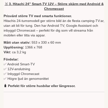
🥉
3. Hitachi 24” Smart-TV 12V – Större skärm med Android &
Chromecast
Prisvärd större TV med smarta funktioner.
Hitachis 24-tumsmodell ger större bild än de flesta camping-TV:ar,
utan att bli för tung. Den har Android TV, Google Assistant och
inbyggd Chromecast – perfekt för dig som vill streama från
mobilen eller titta via appar.
Mått utan stativ:
553 x 330 x 60 mm
Upplösning:
1366 x 768
Vikt:
ca 3,2 kg
Fördelar:
✅ Android Smart-TV
✅ 12V-anslutning
✅ Inbyggd Chromecast
✅ Högre ljud än genomsnittet
🧳 Perfekt för större husbilar eller långresor.