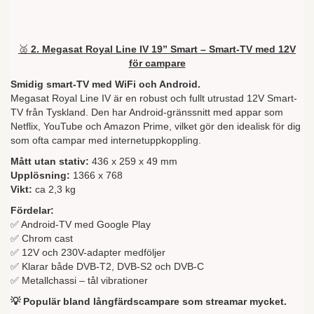
🥈
2. Megasat Royal Line IV 19” Smart – Smart-TV med 12V
för campare
Smidig smart-TV med WiFi och Android.
Megasat Royal Line IV är en robust och fullt utrustad 12V Smart-
TV från Tyskland. Den har Android-gränssnitt med appar som
Netflix, YouTube och Amazon Prime, vilket gör den idealisk för dig
som ofta campar med internetuppkoppling.
Mått utan stativ:
436 x 259 x 49 mm
Upplösning:
1366 x 768
Vikt:
ca 2,3 kg
Fördelar:
✅ Android-TV med Google Play
✅ Chrom cast
✅ 12V och 230V-adapter medföljer
✅ Klarar både DVB-T2, DVB-S2 och DVB-C
✅ Metallchassi – tål vibrationer
💡 Populär bland långfärdscampare som streamar mycket.