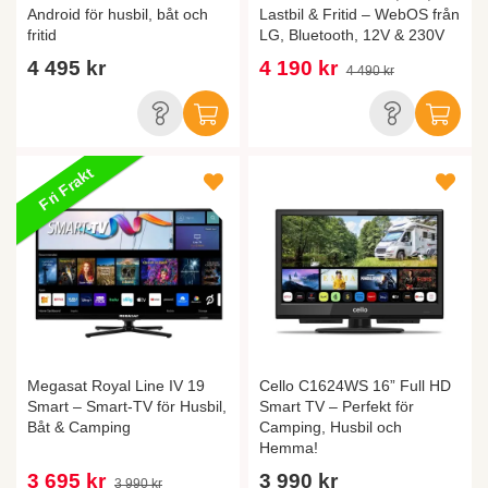
Android för husbil, båt och
Lastbil & Fritid – WebOS från
fritid
LG, Bluetooth, 12V & 230V
4 495 kr
4 190 kr
4 490 kr
Fri Frakt
Megasat Royal Line IV 19
Cello C1624WS 16” Full HD
Smart – Smart-TV för Husbil,
Smart TV – Perfekt för
Båt & Camping
Camping, Husbil och
Hemma!
3 695 kr
3 990 kr
3 990 kr