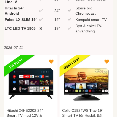
Line IV
Hitachi 24”
Större bild,
✅
24”
✅
Android
Chromecast
Palco LX SLIM 19”
✅
19”
✅
Kompakt smart-TV
Dyrt & enkel TV-
LTC LED-TV 1905
❌
19”
✅
användning
2025-07-11
Bäst i test
Fri Frakt
Hitachi 24HE2202 24” –
Cello C1924WS Trav 19”
Smart-TV med 12V &
Smart-TV för Husbil, Båt,