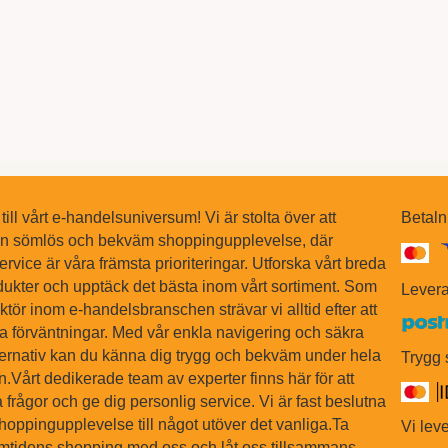
ll vårt e-handelsuniversum! Vi är stolta över att
Betaln
en sömlös och bekväm shoppingupplevelse, där
ervice är våra främsta prioriteringar. Utforska vårt breda
dukter och upptäck det bästa inom vårt sortiment. Som
Levera
tör inom e-handelsbranschen strävar vi alltid efter att
na förväntningar. Med vår enkla navigering och säkra
ternativ kan du känna dig trygg och bekväm under hela
Trygg
Vårt dedikerade team av experter finns här för att
 frågor och ge dig personlig service. Vi är fast beslutna
shoppingupplevelse till något utöver det vanliga.Ta
Vi leve
ramtidens shopping med oss och låt oss tillsammans