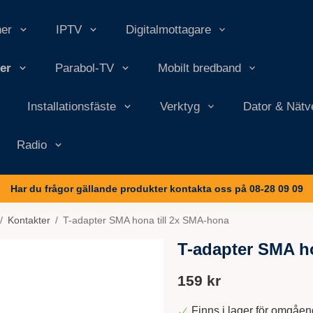
ner
IPTV
Digitalmottagare
er
Parabol-TV
Mobilt bredband
Installationsfäste
Verktyg
Dator & Nätv
Radio
Har du frågor gällande produkter kontakta oss på 08-28 09 09
/
Kontakter
/
T-adapter SMA hona till 2x SMA-hona
T-adapter SMA h
159 kr
Finns i lager för omgåe