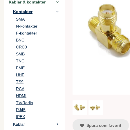
Kablar & kontakter
Kontakter
SMA
N-kontakter
F-kontakter
BNC
CRC9
SMB
TNC
FME
UHF
TS9
RCA
HDMI
TV/Radio
RJ45
IPEX
Kablar
Spara som favorit