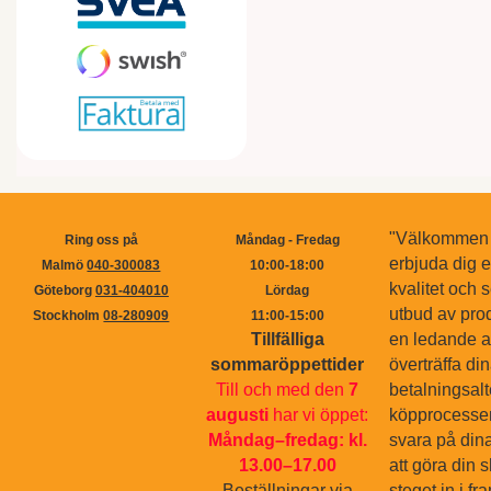
"Välkommen ti
Ring oss på
Måndag - Fredag
erbjuda dig 
Malmö
040-300083
10:00-18:00
kvalitet och s
Göteborg
031-404010
Lördag
utbud av pro
Stockholm
08-280909
11:00-15:00
Tillfälliga
en ledande ak
sommaröppettider
överträffa di
Till och med den
7
betalningsal
augusti
har vi öppet:
köpprocessen.
Måndag–fredag: kl.
svara på dina
13.00–17.00
att göra din 
Beställningar via
steget in i f