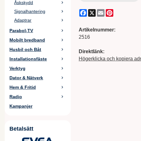
Åskskydd
Facebook
X
Email
Pinterest
Signalhantering
Adaptrar
Artikelnummer:
Parabol-TV
2516
Mobilt bredband
Husbil och Båt
Direktlänk:
Högerklicka och kopiera ad
Installationsfäste
Verktyg
Dator & Nätverk
Hem & Fritid
Radio
Kampanjer
Betalsätt