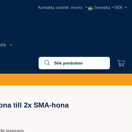
Kontakta oss
erk
ona till 2x SMA-hona
nde leverans