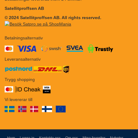
Satellitproffsen AB
© 2024 Satellitproffsen AB. All rights reserved.
Betalningsalternativ
​​
Leveransalternativ
Trygg shopping
Vi levererar till
Hem
Logga in
Kontakta oss
Om oss
Mina favoriter
Nyheter