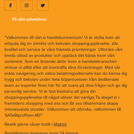
Få vårt nyhetsbrev
"Välkommen till vårt e-handelsuniversum! Vi är stolta över att
erbjuda dig en sömlös och bekväm shoppingupplevelse, där
kvalitet och service är våra främsta prioriteringar. Utforska vårt
breda utbud av produkter och upptäck det bästa inom vårt
sortiment. Som en ledande aktör inom e-handelsbranschen
strävar vi alltid efter att överträffa dina förväntningar. Med vår
enkla navigering och säkra betalningsalternativ kan du känna dig
trygg och bekväm under hela köpprocessen.Vårt dedikerade
team av experter finns här för att svara på dina frågor och ge dig
personlig service. Vi är fast beslutna att göra din
shoppingupplevelse till något utöver det vanliga.Ta steget in i
framtidens shopping med oss och låt oss tillsammans skapa
minnesvärda stunder. Välkommen att utforska, välkommen till
SATellitproffsen AB!"
Besök gärna våran butik i
Malmö
Beställningar levereras inom 24 timmar.