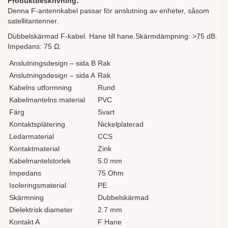
Produktbeskrivning:
Denna F-antennkabel passar för anslutning av enheter, såsom
satellitantenner.
Dubbelskärmad F-kabel. Hane till hane.Skärmdämpning: >75 dB.
Impedans: 75 Ω.
Anslutningsdesign – sida B
Rak
Anslutningsdesign – sida A
Rak
Kabelns utformning
Rund
Kabelmantelns material
PVC
Färg
Svart
Kontaktsplätering
Nickelplaterad
Ledarmaterial
CCS
Kontaktmaterial
Zink
Kabelmantelstorlek
5.0 mm
Impedans
75 Ohm
Isoleringsmaterial
PE
Skärmning
Dubbelskärmad
Dielektrisk diameter
2.7 mm
Kontakt A
F Hane