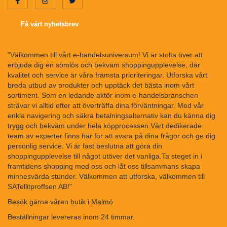
Få vårt nyhetsbrev
"Välkommen till vårt e-handelsuniversum! Vi är stolta över att
erbjuda dig en sömlös och bekväm shoppingupplevelse, där
kvalitet och service är våra främsta prioriteringar. Utforska vårt
breda utbud av produkter och upptäck det bästa inom vårt
sortiment. Som en ledande aktör inom e-handelsbranschen
strävar vi alltid efter att överträffa dina förväntningar. Med vår
enkla navigering och säkra betalningsalternativ kan du känna dig
trygg och bekväm under hela köpprocessen.Vårt dedikerade
team av experter finns här för att svara på dina frågor och ge dig
personlig service. Vi är fast beslutna att göra din
shoppingupplevelse till något utöver det vanliga.Ta steget in i
framtidens shopping med oss och låt oss tillsammans skapa
minnesvärda stunder. Välkommen att utforska, välkommen till
SATellitproffsen AB!"
Besök gärna våran butik i
Malmö
Beställningar levereras inom 24 timmar.