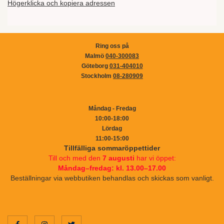
Högerklicka och kopiera adressen
Ring oss på
Malmö
040-300083
Göteborg
031-404010
Stockholm
08-280909
Måndag - Fredag
10:00-18:00
Lördag
11:00-15:00
Tillfälliga sommaröppettider
Till och med den
7 augusti
har vi öppet:
Måndag–fredag: kl. 13.00–17.00
Beställningar via webbutiken behandlas och skickas som vanligt.