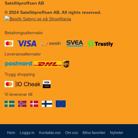
Satellitproffsen AB
© 2024 Satellitproffsen AB. All rights reserved.
Betalningsalternativ
​​
Leveransalternativ
Trygg shopping
Vi levererar till
Hem
Logga in
Kontakta oss
Om oss
Mina favoriter
Nyheter