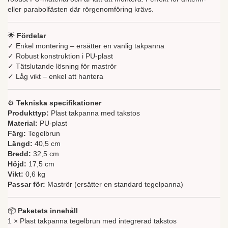
eller parabolfästen där rörgenomföring krävs.
🌟
Fördelar
✓ Enkel montering – ersätter en vanlig takpanna
✓ Robust konstruktion i PU-plast
✓ Tätslutande lösning för maströr
✓ Låg vikt – enkel att hantera
⚙️
Tekniska specifikationer
Produkttyp:
Plast takpanna med takstos
Material:
PU-plast
Färg:
Tegelbrun
Längd:
40,5 cm
Bredd:
32,5 cm
Höjd:
17,5 cm
Vikt:
0,6 kg
Passar för:
Maströr (ersätter en standard tegelpanna)
📦
Paketets innehåll
1 × Plast takpanna tegelbrun med integrerad takstos