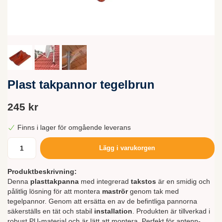
Plast takpannor tegelbrun
245 kr
Finns i lager för omgående leverans
Lägg i varukorgen
Produktbeskrivning:
Denna
plasttakpanna
med integrerad
takstos
är en smidig och
pålitlig lösning för att montera
maströr
genom tak med
tegelpannor. Genom att ersätta en av de befintliga pannorna
säkerställs en tät och stabil
installation
. Produkten är tillverkad i
robust PU-material och är lätt att montera. Perfekt för antenn-