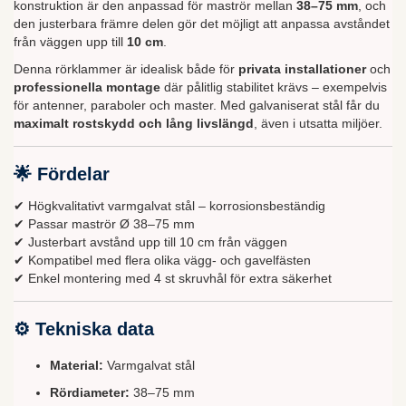
konstruktion är den anpassad för maströr mellan
38–75 mm
, och
den justerbara främre delen gör det möjligt att anpassa avståndet
från väggen upp till
10 cm
.
Denna rörklammer är idealisk både för
privata installationer
och
professionella montage
där pålitlig stabilitet krävs – exempelvis
för antenner, paraboler och master. Med galvaniserat stål får du
maximalt rostskydd och lång livslängd
, även i utsatta miljöer.
🌟 Fördelar
✔ Högkvalitativt varmgalvat stål – korrosionsbeständig
✔ Passar maströr Ø 38–75 mm
✔ Justerbart avstånd upp till 10 cm från väggen
✔ Kompatibel med flera olika vägg- och gavelfästen
✔ Enkel montering med 4 st skruvhål för extra säkerhet
⚙️ Tekniska data
Material:
Varmgalvat stål
Rördiameter:
38–75 mm