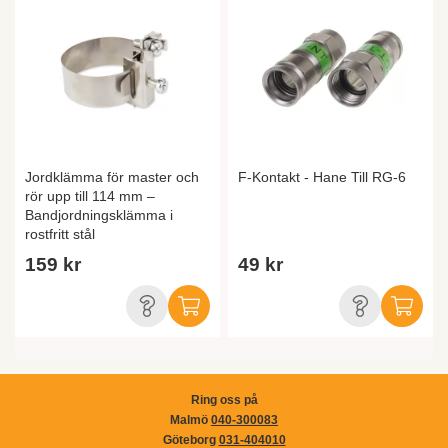
Jordklämma för master och
F-Kontakt - Hane Till RG-6
rör upp till 114 mm –
Bandjordningsklämma i
rostfritt stål
159 kr
49 kr
Ring oss på
Malmö
040-300083
Göteborg
031-404010