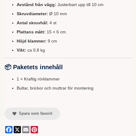
Avstånd från vägg:
Justerbart upp till 10 cm
Skruvdiameter:
Ø 10 mm
Antal skruvhål:
4 st
Plattans mått:
15 × 6 cm
Höjd klammer:
9 cm
Vikt:
ca 0,8 kg
📦 Paketets innehåll
1 × Kraftig rörklammer
Bultar, brickor och muttrar för montering
Spara som favorit
Facebook
X
Email
Pinterest