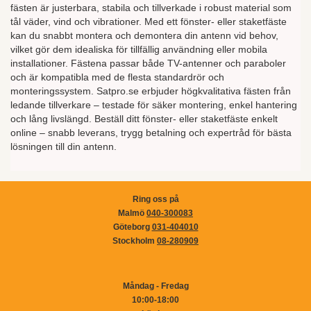
fästen är justerbara, stabila och tillverkade i robust material som
tål väder, vind och vibrationer. Med ett fönster- eller staketfäste
kan du snabbt montera och demontera din antenn vid behov,
vilket gör dem idealiska för tillfällig användning eller mobila
installationer. Fästena passar både TV-antenner och paraboler
och är kompatibla med de flesta standardrör och
monteringssystem. Satpro.se erbjuder högkvalitativa fästen från
ledande tillverkare – testade för säker montering, enkel hantering
och lång livslängd. Beställ ditt fönster- eller staketfäste enkelt
online – snabb leverans, trygg betalning och expertråd för bästa
lösningen till din antenn.
Ring oss på
Malmö
040-300083
Göteborg
031-404010
Stockholm
08-280909
Måndag - Fredag
10:00-18:00