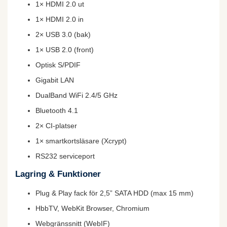
1× HDMI 2.0 ut
1× HDMI 2.0 in
2× USB 3.0 (bak)
1× USB 2.0 (front)
Optisk S/PDIF
Gigabit LAN
DualBand WiFi 2.4/5 GHz
Bluetooth 4.1
2× CI-platser
1× smartkortsläsare (Xcrypt)
RS232 serviceport
Lagring & Funktioner
Plug & Play fack för 2,5” SATA HDD (max 15 mm)
HbbTV, WebKit Browser, Chromium
Webgränssnitt (WebIF)