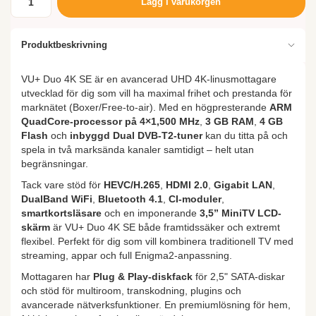
Lägg i varukorgen
Produktbeskrivning
VU+ Duo 4K SE är en avancerad UHD 4K-linusmottagare
utvecklad för dig som vill ha maximal frihet och prestanda för
marknätet (Boxer/Free-to-air). Med en högpresterande
ARM
QuadCore-processor på 4×1,500 MHz
,
3 GB RAM
,
4 GB
Flash
och
inbyggd Dual DVB-T2-tuner
kan du titta på och
spela in två marksända kanaler samtidigt – helt utan
begränsningar.
Tack vare stöd för
HEVC/H.265
,
HDMI 2.0
,
Gigabit LAN
,
DualBand WiFi
,
Bluetooth 4.1
,
CI-moduler
,
smartkortsläsare
och en imponerande
3,5” MiniTV LCD-
skärm
är VU+ Duo 4K SE både framtidssäker och extremt
flexibel. Perfekt för dig som vill kombinera traditionell TV med
streaming, appar och full Enigma2-anpassning.
Mottagaren har
Plug & Play-diskfack
för 2,5" SATA-diskar
och stöd för multiroom, transkodning, plugins och
avancerade nätverksfunktioner. En premiumlösning för hem,