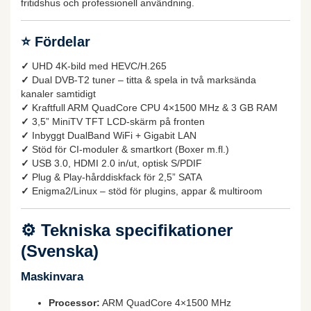
fritidshus och professionell användning.
⭐
Fördelar
✓
UHD 4K-bild med HEVC/H.265
✓
Dual DVB-T2 tuner – titta & spela in två marksända
kanaler samtidigt
✓
Kraftfull ARM QuadCore CPU 4×1500 MHz & 3 GB RAM
✓
3,5” MiniTV TFT LCD-skärm på fronten
✓
Inbyggt DualBand WiFi + Gigabit LAN
✓
Stöd för CI-moduler & smartkort (Boxer m.fl.)
✓
USB 3.0, HDMI 2.0 in/ut, optisk S/PDIF
✓
Plug & Play-hårddiskfack för 2,5” SATA
✓
Enigma2/Linux – stöd för plugins, appar & multiroom
⚙️
Tekniska specifikationer
(Svenska)
Maskinvara
Processor:
ARM QuadCore 4×1500 MHz