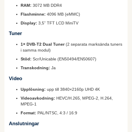
RAM:
3072 MB DDR4
Flashminne:
4096 MB (eMMC)
Display:
3,5” TFT LCD MiniTV
Tuner
1× DVB-T2 Dual Tuner
(2 separata marksända tuners
i samma modul)
Stöd:
Scr/Unicable (EN50494/EN50607)
Transkodning:
Ja
Video
Upplösning:
upp till 3840×2160p UHD 4K
Videoavkodning:
HEVC/H.265, MPEG-2, H.264,
MPEG-1
Format:
PAL/NTSC, 4:3 / 16:9
Anslutningar