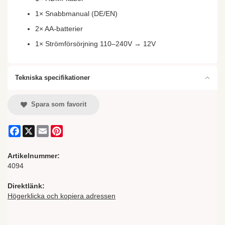
1× Snabbmanual (DE/EN)
2× AA-batterier
1× Strömförsörjning 110–240V → 12V
Tekniska specifikationer
Spara som favorit
Facebook
X
Email
Pinterest
Artikelnummer:
4094
Direktlänk:
Högerklicka och kopiera adressen