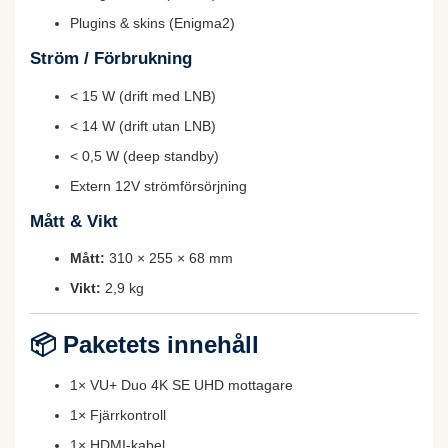
Plugins & skins (Enigma2)
Ström / Förbrukning
< 15 W (drift med LNB)
< 14 W (drift utan LNB)
< 0,5 W (deep standby)
Extern 12V strömförsörjning
Mått & Vikt
Mått:
310 × 255 × 68 mm
Vikt:
2,9 kg
📦
Paketets innehåll
1× VU+ Duo 4K SE UHD mottagare
1× Fjärrkontroll
1× HDMI-kabel